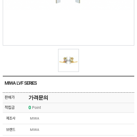
유
속
리
부
인
속
테
리
안
어
전
부
용
속
공
품
구
용
피
품
스
/
하
앵
드
커
웨
주
어
MIWA LVF SERIES
문
제
수
작
입
가격문의
판매가
플
국
로
0
적립금
Point
산
어
플
힌
수
로
제조사
MIWA
지
입
어
도
힌
국
브랜드
MIWA
어
지
산
클