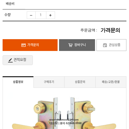
도
로
배송비
납
어
저
품
클
실
로
수량
적
저
온
라
인
가격문의
주문금액 :
구
문
인
의
구
고
직
가격문의
장바구니
관심상품
객
센
M
터
Y
견적요청
P
회
A
사
G
소
E
이
개
용
상품정보
구매후기
상품문의
배송/교환/환불
안
내