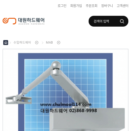
로그인
회원가입
주문조회
장바구니
고객센터
로그인
회원가입
마이페이지
배송조회
수입하드웨어
MAB
수
입
하
국
드
산
웨
하
어
도
드
어
웨
록
어
창
/
호
보
하
조
샷
드
키
시
웨
부
어
스
속
텐
부