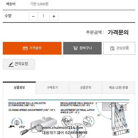
도
로
배송비
기본 3,000원
납
어
저
품
클
실
로
수량
적
저
온
라
인
가격문의
주문금액 :
구
문
인
의
구
고
직
가격문의
장바구니
관심상품
객
센
M
터
Y
견적요청
P
회
A
사
G
소
E
이
개
용
상품정보
구매후기
상품문의
배송/교환/환불
안
내