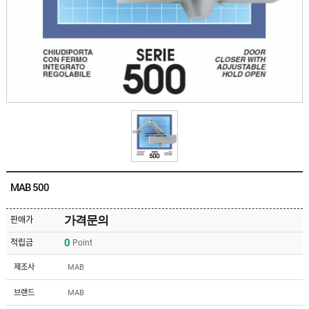
유
속
리
부
인
속
테
리
안
어
전
부
용
속
공
품
구
용
피
품
스
/
하
앵
드
커
웨
주
어
MAB 500
문
제
수
작
입
가격문의
판매가
플
국
로
0
적립금
Point
산
어
플
힌
수
로
제조사
MAB
지
입
어
도
힌
국
브랜드
MAB
어
지
산
클