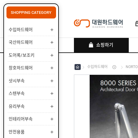
SHOPPING CATEGORY
수입하드웨어
로그인
회원가입
마이페이지
배송조회
국산하드웨어
쇼핑하기
도어록/보조키
수입하드웨어
NORT
창호하드웨어
수
입
하
샷시부속
국
드
산
웨
하
스텐부속
도
어
드
어
웨
록
유리부속
창
어
/
호
보
하
인테리어부속
샷
조
드
시
키
웨
부
안전용품
스
어
속
텐