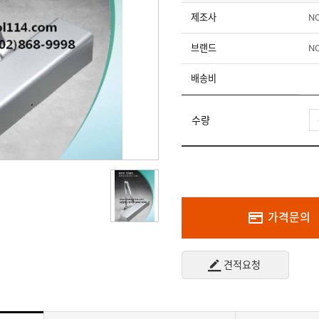
제조사
N
브랜드
N
배송비
수량
가격문의
견적요청