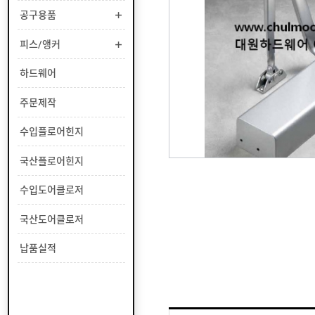
부
공구용품
유
속
리
부
인
피스/앵커
속
테
리
안
하드웨어
어
전
부
용
공
주문제작
속
품
구
용
피
수입플로어힌지
품
스
/
하
국산플로어힌지
앵
드
커
웨
주
수입도어클로저
어
문
제
수
국산도어클로저
작
입
플
국
납품실적
로
산
어
플
수
힌
로
입
지
어
도
국
힌
어