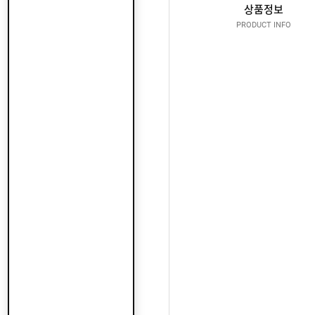
산
지
상품정보
클
도
납
로
PRODUCT INFO
어
품
저
클
실
로
온
적
저
라
인
구
문
인
의
구
고
직
객
센
M
터
Y
P
회
A
사
G
소
이
E
개
용
안
내