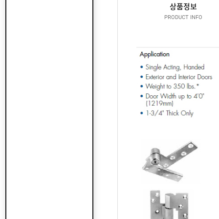
산
지
상품정보
클
도
납
로
PRODUCT INFO
어
품
저
클
실
로
온
적
저
라
인
구
문
인
의
구
고
직
객
센
M
터
Y
P
회
A
사
G
소
이
E
개
용
안
내