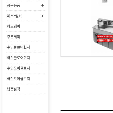
부
공구용품
유
속
리
부
인
피스/앵커
속
테
리
안
하드웨어
어
전
부
용
공
주문제작
속
품
구
용
피
수입플로어힌지
품
스
/
하
국산플로어힌지
앵
드
커
웨
주
수입도어클로저
어
문
제
수
국산도어클로저
작
입
플
국
납품실적
로
산
어
플
수
힌
로
입
지
어
도
국
힌
어