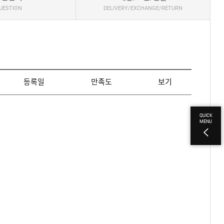
UESTION
DELIVERY/EXCHANGE/RETURN
등록일
만족도
보기
QUICK
MENU