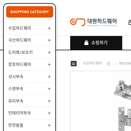
SHOPPING CATEGORY
수입하드웨어
로그인
회원가입
마이페이지
배송조회
국산하드웨어
쇼핑하기
도어록/보조키
수입하드웨어
RIXSO
창호하드웨어
수
입
하
샷시부속
국
드
산
웨
하
스텐부속
도
어
드
어
웨
록
유리부속
창
어
/
호
보
하
인테리어부속
샷
조
드
시
키
웨
부
안전용품
스
어
속
텐