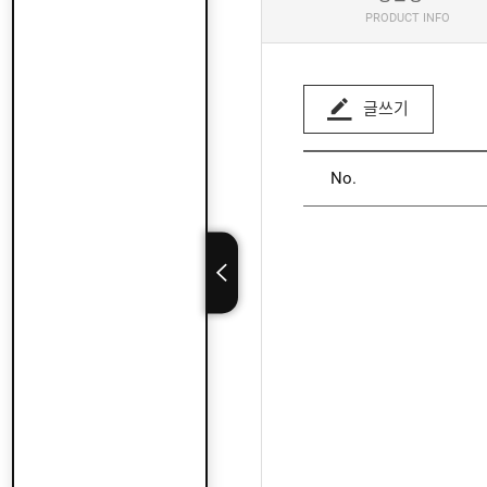
PRODUCT INFO
글쓰기
No.