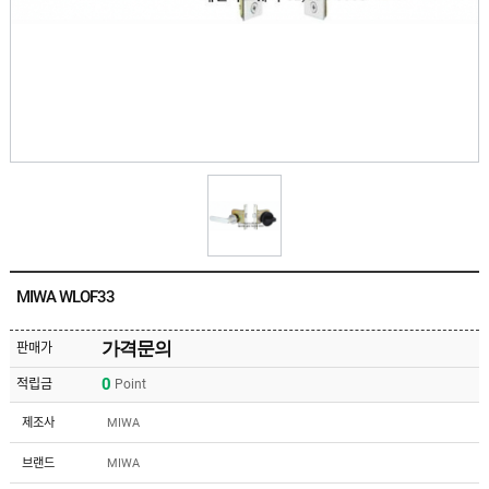
유
속
리
부
인
속
테
리
안
어
전
부
용
속
공
품
구
용
피
품
스
/
하
앵
드
커
웨
주
어
MIWA WLOF33
문
제
수
작
입
가격문의
판매가
플
국
로
0
적립금
Point
산
어
플
힌
수
로
제조사
MIWA
지
입
어
도
힌
국
브랜드
MIWA
어
지
산
클