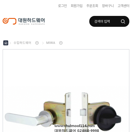
로그인
회원가입
주문조회
장바구니
고객센터
로그인
회원가입
마이페이지
배송조회
수입하드웨어
MIWA
수
입
하
국
드
산
웨
하
어
도
드
어
웨
록
어
창
/
호
보
하
조
샷
드
키
시
웨
부
어
스
속
텐
부