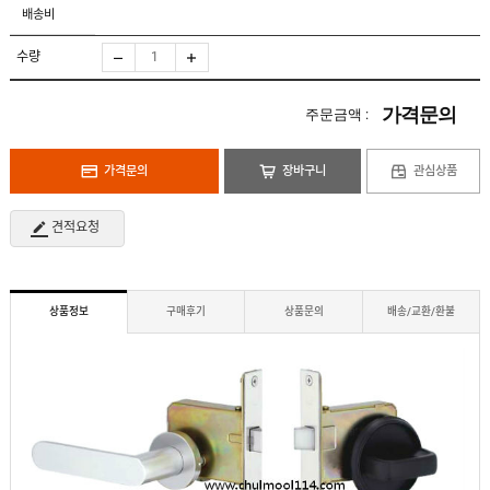
도
로
배송비
납
어
저
품
클
실
로
수량
적
저
온
라
인
가격문의
주문금액 :
구
문
인
의
구
고
직
가격문의
장바구니
관심상품
객
센
M
터
Y
견적요청
P
회
A
사
G
소
E
이
개
용
상품정보
구매후기
상품문의
배송/교환/환불
안
내