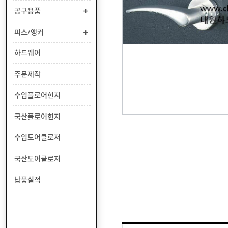
부
공구용품
유
속
리
부
인
피스/앵커
속
테
리
안
하드웨어
어
전
부
용
공
주문제작
속
품
구
용
피
수입플로어힌지
품
스
/
하
국산플로어힌지
앵
드
커
웨
주
수입도어클로저
어
문
제
수
국산도어클로저
작
입
플
국
납품실적
로
산
어
플
수
힌
로
입
지
어
도
국
힌
어