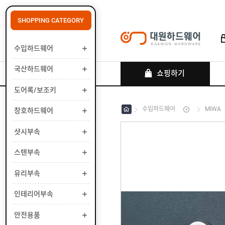
SHOPPING CATEGORY
수입하드웨어
로그인
회원가입
마이페이지
배송조회
국산하드웨어
쇼핑하기
도어록/보조키
수입하드웨어
MIWA
창호하드웨어
수
입
하
샷시부속
국
드
산
웨
하
스텐부속
도
어
드
어
웨
록
유리부속
창
어
/
호
보
하
인테리어부속
샷
조
드
시
키
웨
부
안전용품
스
어
속
텐