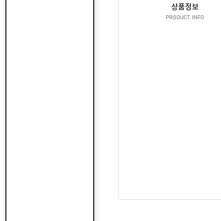
산
지
상품정보
클
도
납
로
PRODUCT INFO
어
품
저
클
실
로
온
적
저
라
인
구
문
인
의
구
고
직
객
센
M
터
Y
P
회
A
사
G
소
이
E
개
용
안
내