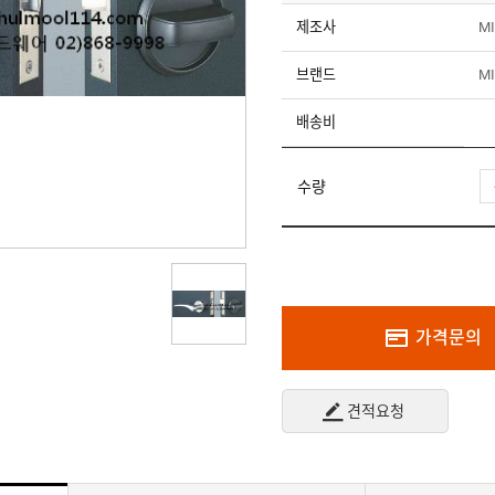
제조사
M
브랜드
M
배송비
수량
가격문의
견적요청