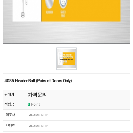
유
속
리
부
인
속
테
리
안
어
전
부
용
속
공
품
구
용
피
품
스
/
하
앵
드
커
웨
주
어
4085 Header Bolt (Pairs of Doors Only)
문
제
수
작
입
가격문의
판매가
플
국
로
0
적립금
Point
산
어
플
힌
수
로
제조사
ADAMS RITE
지
입
어
도
힌
국
브랜드
ADAMS RITE
어
지
산
클