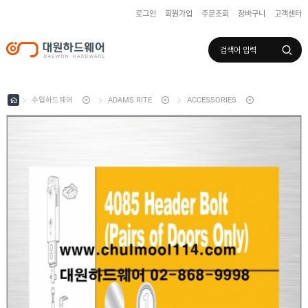
로그인
회원가입
주문조회
장바구니
고객센터
로그인
회원가입
마이페이지
배송조회
수입하드웨어
ADAMS RITE
ACCESSORIES
수
입
하
국
드
산
웨
하
어
도
드
어
웨
록
어
창
/
호
보
하
조
샷
드
키
시
웨
부
어
스
속
텐
부