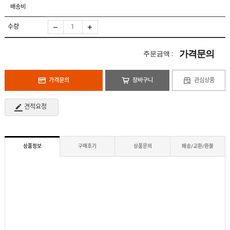
도
로
배송비
납
어
저
품
클
실
로
수량
적
저
온
라
인
가격문의
주문금액 :
구
문
인
의
구
고
직
가격문의
장바구니
관심상품
객
센
M
터
Y
견적요청
P
회
A
사
G
소
E
이
개
용
상품정보
구매후기
상품문의
배송/교환/환불
안
내