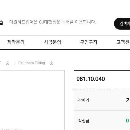
대원하드웨어은 CJ대한통운 택배를 이용합니다.
제작문의
시공문의
구인구직
고객센
E
Bathroom Fitting
981.10.040
판매가
0
적립금