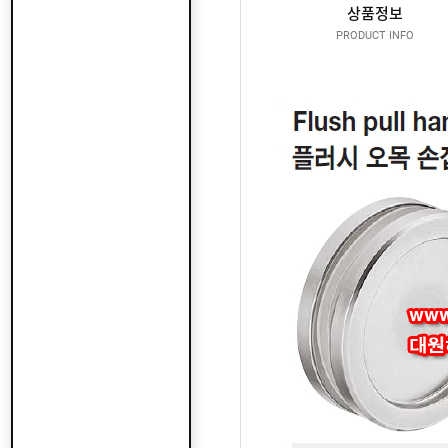
산
지
상품정보
클
도
납
로
PRODUCT INFO
어
품
저
클
실
로
온
적
저
라
인
구
문
인
의
구
고
직
객
센
M
터
Y
P
회
A
사
G
소
이
E
개
용
안
내