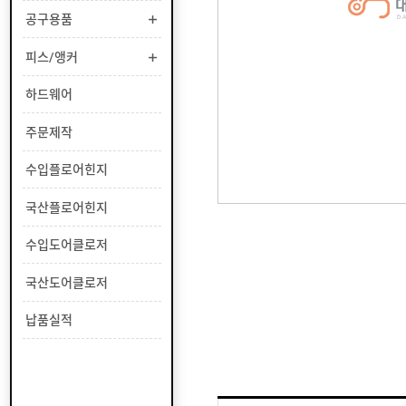
부
공구용품
유
속
리
부
인
피스/앵커
속
테
리
안
하드웨어
어
전
부
용
공
주문제작
속
품
구
용
피
수입플로어힌지
품
스
/
하
국산플로어힌지
앵
드
커
웨
주
수입도어클로저
어
문
제
수
국산도어클로저
작
입
플
국
납품실적
로
산
어
플
수
힌
로
입
지
어
도
국
힌
어