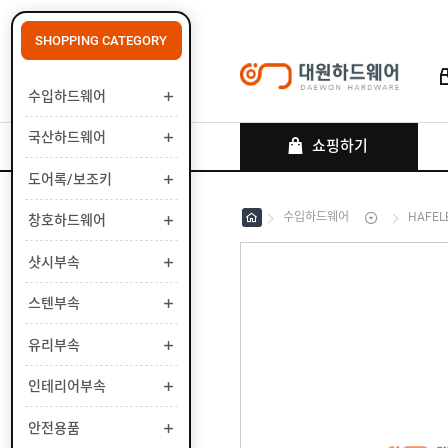
SHOPPING CATEGORY
수입하드웨어
로그인
회원가입
마이페이지
배송조회
국산하드웨어
쇼핑하기
도어록/보조키
수입하드웨어
HAFEL
창호하드웨어
수
입
하
샷시부속
국
드
산
웨
하
스텐부속
도
어
드
어
웨
록
유리부속
창
어
/
호
보
하
인테리어부속
샷
조
드
시
키
웨
부
안전용품
스
어
속
텐