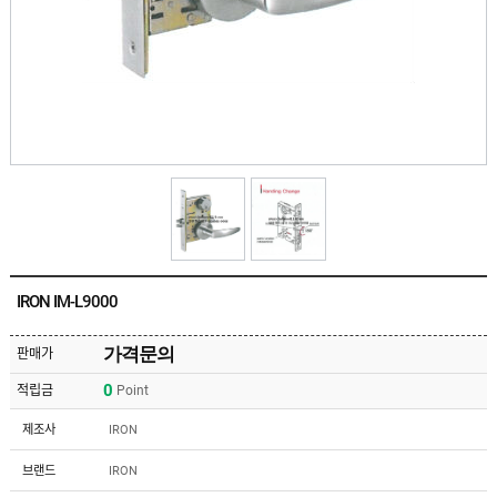
유
속
리
부
인
속
테
리
안
어
전
부
용
속
공
품
구
용
피
품
스
/
하
앵
드
커
웨
주
어
IRON IM-L9000
문
제
수
작
입
가격문의
판매가
플
국
로
0
적립금
Point
산
어
플
힌
수
로
제조사
IRON
지
입
어
도
힌
국
브랜드
IRON
어
지
산
클