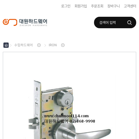
로그인
회원가입
주문조회
장바구니
고객센터
로그인
회원가입
마이페이지
배송조회
수입하드웨어
IRON
수
입
하
국
드
산
웨
하
어
도
드
어
웨
록
어
창
/
호
보
하
조
샷
드
키
시
웨
부
어
스
속
텐
부