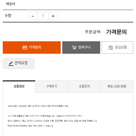
도
로
배송비
납
어
저
품
클
실
로
수량
적
저
온
라
인
가격문의
주문금액 :
구
문
인
의
구
고
직
가격문의
장바구니
관심상품
객
센
M
터
Y
견적요청
P
회
A
사
G
소
E
이
개
용
상품정보
구매후기
상품문의
배송/교환/환불
안
내